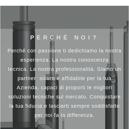
PERCHÉ NOI?
Perché con passione ti dedichiamo la nostra
esperienza.
La nostra conoscenza
tecnica. La nostra professionalità. Siamo un
partner sicuro e affidabile per la tua
Azienda, capaci di proporti le migliori
soluzioni tecniche sul mercato. Conquistare
la tua fiducia e lasciarti sempre soddisfatto
per noi fa la differenza.