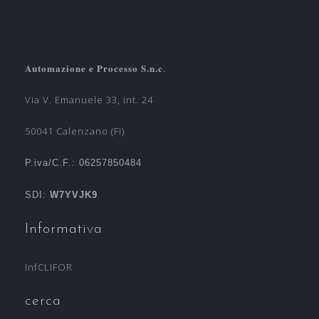
Automazione e Processo S.n.c
.
Via V. Emanuele 33, int. 24
50041 Calenzano (Fi)
P.iva/C.F.: 06257850484
SDI:
W7YVJK9
Informativa
InfCLIFOR
cerca